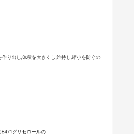
を作り出し,体積を大きくし,維持し,縮小を防ぐの