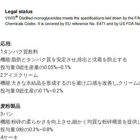
応用:
1タンパク質飲料
機能:脂肪とタンパク質を安定させ,排出と沈着を防止する
投与量:0総生産量の0.05%~0.1%
2アイスクリーム
機能:大きな氷結晶を形成するのを避け,口感を改善し,クリー
投与量:0総生産の0.1%~0.2%
麦粉製品
3パン
機能:粉砕の柔らかさを向上させ,細かく均質な粉砕構造を提供
投与量:0粉の0.3%~0.8%
4ケーキ