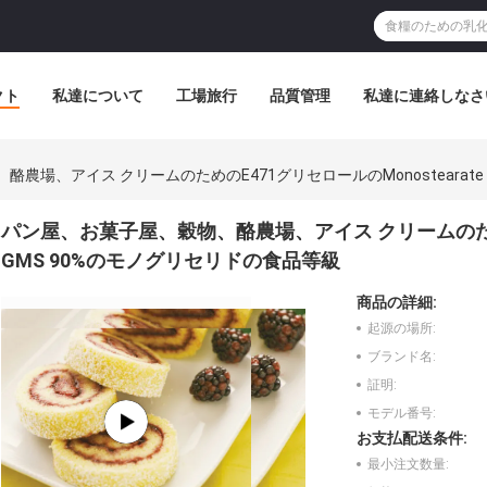
クト
私達について
工場旅行
品質管理
私達に連絡しなさ
農場、アイス クリームのためのE471グリセロールのMonostearate
パン屋、お菓子屋、穀物、酪農場、アイス クリームのためのE
GMS 90%のモノグリセリドの食品等級
商品の詳細:
起源の場所:
ブランド名:
証明:
モデル番号:
お支払配送条件:
最小注文数量: