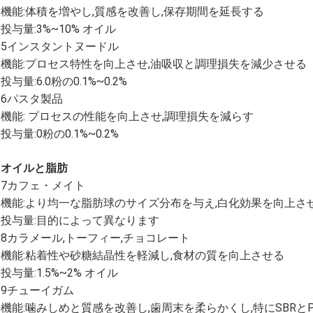
機能:体積を増やし,質感を改善し,保存期間を延長する
投与量:3%~10% オイル
5インスタントヌードル
機能:プロセス特性を向上させ,油吸収と調理損失を減少させる
投与量:6.0粉の0.1%~0.2%
6パスタ製品
機能: プロセスの性能を向上させ,調理損失を減らす
投与量:0粉の0.1%~0.2%
オイルと脂肪
7カフェ・メイト
機能:より均一な脂肪球のサイズ分布を与え,白化効果を向上さ
投与量:目的によって異なります
8カラメール,トーフィー,チョコレート
機能:粘着性や砂糖結晶性を軽減し,食材の質を向上させる
投与量:1.5%~2% オイル
9チューイガム
機能:噛みしめと質感を改善し,歯周末を柔らかくし,特にSBRと