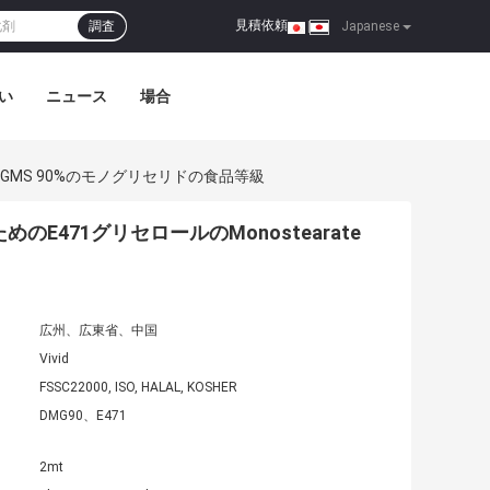
見積依頼
調査
|
Japanese
い
ニュース
場合
 GMS 90%のモノグリセリドの食品等級
471グリセロールのMonostearate
広州、広東省、中国
Vivid
FSSC22000, ISO, HALAL, KOSHER
DMG90、E471
2mt