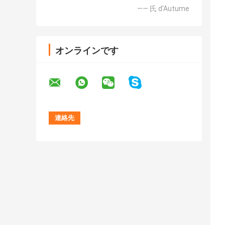
—— 氏 d'Autume
オンラインです