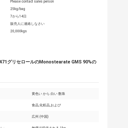
Please contact sales person
25kg/bag
7から14日
販売人に連絡しなさい
20,000kgs
セロールのMonostearate GMS 90%の
黄色い から 白い 数珠
食品,化粧品,および
広州 (中国)