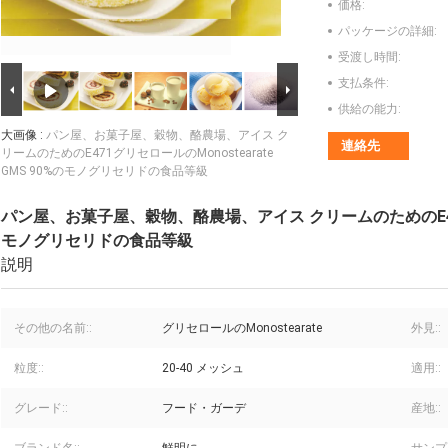
価格:
パッケージの詳細:
受渡し時間:
支払条件:
供給の能力:
大画像 :
パン屋、お菓子屋、穀物、酪農場、アイス ク
連絡先
リームのためのE471グリセロールのMonostearate
GMS 90%のモノグリセリドの食品等級
パン屋、お菓子屋、穀物、酪農場、アイス クリームのためのE471グリ
モノグリセリドの食品等級
説明
その他の名前::
グリセロールのMonostearate
外見::
粒度::
20-40 メッシュ
適用::
グレード::
フード・ガーデ
産地::