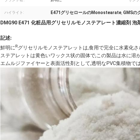
ブランド名::
鮮明に
サンプル
E471グリセロールのMonostearate
GMSのグ
ハイライト:
,
DMG90 E471 化粧品用グリセリルモノステアレート濃縮剤 泡
記述:
R
鮮明に
グリセリルモノステアレットは,食用で完全に水素化さ
ステアレットは黄色いワックス状の固体で,この製品は水に溶か
エムルジファイヤーと表面活性剤として,透明なPVC集積物で