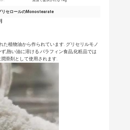
::
無償で提供される 1kg
リセロールのMonostearate
剤
れた植物油から作られています. グリセリルモノ
ず,熱い油に溶ける.パラフィン食品,化粧品では
は潤滑剤として使用されます.